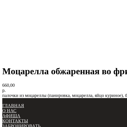
Моцарелла обжаренная во фр
660,00
р.
палочки из моцареллы (панировка, моцарелла, яйцо куриное), бр
ГЛАВНАЯ
О НАС
АФИША
КОНТАКТЫ
ЗАБРОНИРОВАТЬ