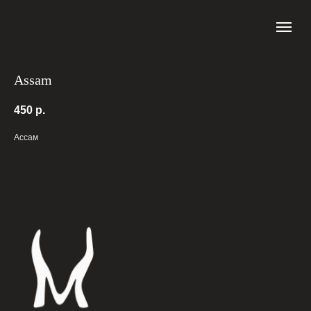
Assam
450
р.
Ассам