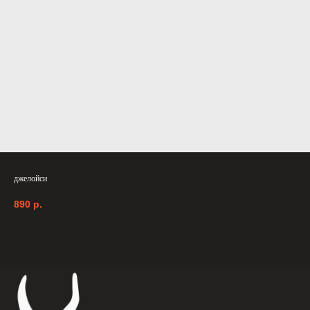
джелойси
890
р.